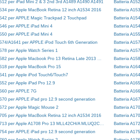
1512 per iPad Mini 2 & 3 2nd 3rd A1489 A1490 A1491
1534 per Apple MacBook Retina 12 inch A1534 2016
Batteria A15
1542 per APPLE Magic Trackpad 2 Touchpad
Batteria A15
1546 per APPLE iPad Mini 4
Batteria A15
1550 per APPLE iPad Mini 4
Batteria A15
1574/A1641 per APPLE iPod Touch 6th Generation
Batteria A15
1578 per Apple Watch Series 1
Batteria A15
Batteria A1582 per Apple Macbook Pro 13 Retina Late 2013 Mid 2014 New
Batteria A15
1618 per Apple MacBook Pro 15
Batteria A16
1641 per Apple iPod Touch6/Touch7
Batteria A16
1652 per Apple iPad Pro 12.9
Batteria A16
1660 per APPLE 7G
Batteria A166
1670 per APPLE iPad pro 12.9 second generation
Batteria A16
1672 per Apple Magic Mouse 2
Batteria A170
1705 per Apple MacBook Retina 12 inch A1534 2016
Batteria A170
Batteria A1713 per Apple A1708 Pro 13 MLL42CH/A MLUQ2CH/A
Batteria A17
1754 per APPLE iPad pro 12.9 second generation
Batteria A17
1760 per Apple Watch Series 2
Batteria A17