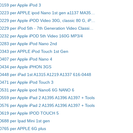
-0159 per Apple iPod 3
Batteria 616-0223 per APPLE ipod Nano 1st gen a1137 MA350 MA004 MA352 MA107
Batteria 616-0229 per Apple iPOD Video 30G, classic 80 G, iPod Classic 6th GEN A1238 80GB
Batteria 616-0229 per iPod 5th - 7th Generation Video Classic A1136 A1238
-0232 per Apple iPOD 5th Video 160G MP3/4
-0283 per Apple iPod Nano 2nd
-0343 per APPLE iPod Touch 1st Gen
-0407 per Apple iPod Nano 4
-0434 per Apple iPHON 3GS
-0448 per iPad 1st A1315 A1219 A1337 616-0448
-0471 per Apple iPod Touch 3
-0531 per Apple ipod Nano6 6G NANO 6
-0559 per Apple iPad 2 A1395 A1396 A1397 + Tools
-0576 per Apple iPad 2 A1395 A1396 A1397 + Tools
6-0619 per Apple IPOD TOUCH 5
0688 per Ipad Mini 1st gen
-0765 per APPLE 6G plus