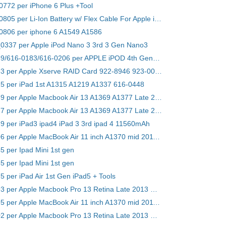
-0772 per iPhone 6 Plus +Tool
Batteria 616-0805 per Li-Ion Battery w/ Flex Cable For Apple iPhone 6 4.7inch + Tools
-0806 per iphone 6 A1549 A1586
_0337 per Apple iPod Nano 3 3rd 3 Gen Nano3
Batteria A1059/616-0183/616-0206 per APPLE iPOD 4th Generation
Batteria A1233 per Apple Xserve RAID Card 922-8946 923-00864 Battery 2006-2009
15 per iPad 1st A1315 A1219 A1337 616-0448
Batteria A1369 per Apple Macbook Air 13 A1369 A1377 Late 2010 MC503 MC504 Late2010
Batteria A1377 per Apple Macbook Air 13 A1369 A1377 Late 2010 MC503 MC504 Late2010
89 per iPad3 ipad4 iPad 3 3rd ipad 4 11560mAh
Batteria A1406 per Apple MacBook Air 11 inch A1370 mid 2011 A1465 mid 2013
5 per Ipad Mini 1st gen
5 per Ipad Mini 1st gen
5 per iPad Air 1st Gen iPad5 + Tools
Batteria A1493 per Apple Macbook Pro 13 Retina Late 2013 Mid 2014 New
Batteria A1495 per Apple MacBook Air 11 inch A1370 mid 2011 A1465 mid 2013
Batteria A1502 per Apple Macbook Pro 13 Retina Late 2013 Mid 2014 New