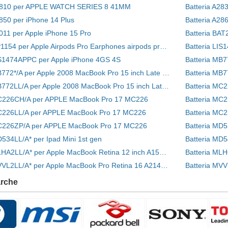
A2810 per APPLE WATCH SERIES 8 41MM
Batteria A28
2850 per iPhone 14 Plus
Batteria A28
3011 per Apple iPhone 15 Pro
Batteria BA
Batteria CP1154 per Apple Airpods Pro Earphones airpods pro A2084 A2083
Batteria LI
IS1474APPC per Apple iPhone 4GS 4S
Batteria MB772*/A per Apple 2008 MacBook Pro 15 inch Late 2008 A1286 MB772 MB772/A
Batteria MB772LL/A per Apple 2008 MacBook Pro 15 inch Late 2008 A1286 MB772 MB772/A
Batteria MC
MC226CH/A per APPLE MacBook Pro 17 MC226
Batteria MC
MC226LL/A per APPLE MacBook Pro 17 MC226
Batteria MC
MC226ZP/A per APPLE MacBook Pro 17 MC226
Batteria MD5
D534LL/A* per Ipad Mini 1st gen
Batteria MD5
Batteria MLHA2LL/A* per Apple MacBook Retina 12 inch A1534 2016
Batteria MVVL2LL/A* per Apple MacBook Pro Retina 16 A2141 2019 661-14647
arche