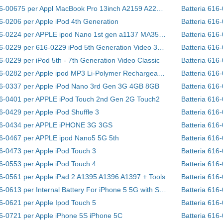
Batteria 616-00675 per Appl MacBook Pro 13inch A2159 A2289 EMC 3301 MUHN2LL/A MUHP2LL/A
Batteria 616
16-0206 per Apple iPod 4th Generation
Batteria 616-0224 per APPLE ipod Nano 1st gen a1137 MA350 MA004 MA352 MA107
Batteria 616-0229 per 616-0229 iPod 5th Generation Video 30GB A1136
6-0229 per iPod 5th - 7th Generation Video Classic
Batteria 616
Batteria 616-0282 per Apple ipod MP3 Li-Polymer Rechargeable Nano 2
Batteria 616
16-0337 per Apple iPod Nano 3rd Gen 3G 4GB 8GB
Batteria 616
16-0401 per APPLE iPod Touch 2nd Gen 2G Touch2
Batteria 616
6-0429 per Apple iPod Shuffle 3
Batteria 616
616-0434 per APPLE iPHONE 3G 3GS
Batteria 616
16-0467 per APPLE ipod Nano5 5G 5th
Batteria 616
16-0473 per Apple iPod Touch 3
Batteria 616
16-0553 per Apple iPod Touch 4
Batteria 616
16-0561 per Apple iPad 2 A1395 A1396 A1397 + Tools
Batteria 616
Batteria 616-0613 per Internal Battery For iPhone 5 5G with Suction Tools
Batteria 61
16-0621 per Apple Ipod Touch 5
Batteria 616-
16-0721 per Apple iPhone 5S iPhone 5C
Batteria 616