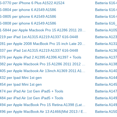
16-0770 per iPhone 6 Plus A1522 A1524
Batteria 616
16-0804 per iphone 6 A1549 A1586
16-0805 per iphone 6 A1549 A1586
Batteria 616
16-0808 per iphone 6 A1549 A1586
Batteria 616
Batteria 661-5844 per Apple Macbook Pro 15 A1286 2011 2012 Series
1219 per iPad 1st A1315 A1219 A1337 616-0448
Batteria A1281 per Apple 2008 MacBook Pro 15 inch Late 2008 A1286 MB772 MB772/A
Batteria A13
1337 per iPad 1st A1315 A1219 A1337 616-0448
1376 per Apple iPad 2 A1395 A1396 A1397 + Tools
Batteria A1382 per Apple Macbook Pro 15 A1286 2011 2012 Series
Batteria A13
Batteria A1405 per Apple Macbook Air 13inch A1369 2011 A1466 2012
432 per Ipad Mini 1st gen
Batteria A144
454 per Ipad Mini 1st gen
Batteria A145
474 per iPad Air 1st Gen iPad5 + Tools
Batteria A147
484 per iPad Air 1st Gen iPad5 + Tools
Batteria A1494 per Apple MacBook Pro 15 Retina A1398 (Late 2013 mid2014)
Batteria A1496 per Apple MacBook Air 13 A1466(Mid 2013 / Early 2014)