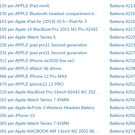
2133 per APPLE iPad mini5
Batteria A213
Batteria A2135 per APPLE Bluetooth headset compartment battery
Batteria A215
153 per Apple iPad Air (2019) 10.5 / iPad Air 3
Batteria A215
2159 per Apple 14 MacBook Pro 2021 M1 Pro A2442
2181 per Apple Watch Series 5
Batteria A22
2228 per APPLE ipad pro11 Second generation
Batteria A22
2231 per APPLE ipad pro11 Second generation
Batteria A22
2312 per APPLE iPhone se2020 8se se2
Batteria A2
2345 per APPLE iWatch S6 40mm
2466 per APPLE iPhone 12 Pro MAX
Batteria A24
2479 per APPLE iphone12 12 PRO
Batteria A2
Batteria A2519 per Apple MacBook Pro 14inch A2442 M1 2021 Year MKGR3LL/A
2552 per Apple Watch Series 7 45MM
Batteria A25
2566 per Apple AirPods 3 Wireless Headset Battery
Batteria A26
2655 per iPhone 13
Batteria A26
2663 per Apple Watch Series 7 41MM
Batteria A2681 per Apple MACBOOK AIR 13inch M2 2022 661-26150
Batteria A27