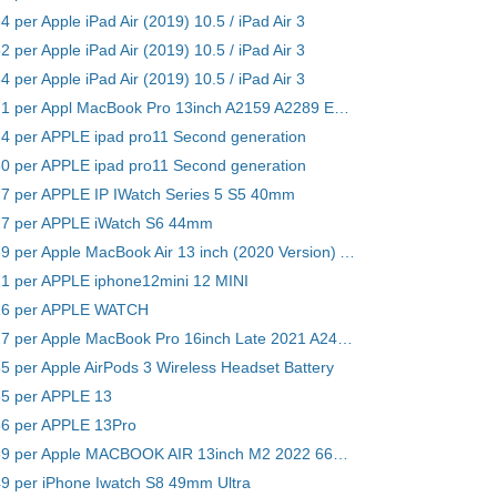
4 per Apple iPad Air (2019) 10.5 / iPad Air 3
2 per Apple iPad Air (2019) 10.5 / iPad Air 3
4 per Apple iPad Air (2019) 10.5 / iPad Air 3
Batteria A2171 per Appl MacBook Pro 13inch A2159 A2289 EMC 3301 MUHN2LL/A MUHP2LL/A
24 per APPLE ipad pro11 Second generation
30 per APPLE ipad pro11 Second generation
77 per APPLE IP IWatch Series 5 S5 40mm
327 per APPLE iWatch S6 44mm
Batteria A2389 per Apple MacBook Air 13 inch (2020 Version) A2337
71 per APPLE iphone12mini 12 MINI
516 per APPLE WATCH
Batteria A2527 per Apple MacBook Pro 16inch Late 2021 A2485 A2780 MK183LL/A EMC 3651
65 per Apple AirPods 3 Wireless Headset Battery
55 per APPLE 13
56 per APPLE 13Pro
Batteria A2669 per Apple MACBOOK AIR 13inch M2 2022 661-26150
49 per iPhone Iwatch S8 49mm Ultra