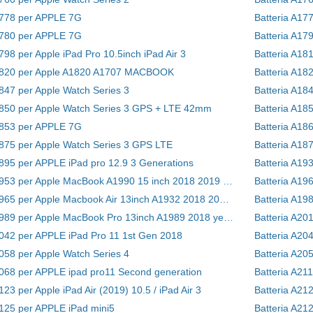
1778 per APPLE 7G
Batteria A17
1780 per APPLE 7G
Batteria A179
798 per Apple iPad Pro 10.5inch iPad Air 3
Batteria A18
A1820 per Apple A1820 A1707 MACBOOK
Batteria A18
1847 per Apple Watch Series 3
1850 per Apple Watch Series 3 GPS + LTE 42mm
Batteria A185
1853 per APPLE 7G
Batteria A18
1875 per Apple Watch Series 3 GPS LTE
Batteria A18
1895 per APPLE iPad pro 12.9 3 Generations
Batteria A1953 per Apple MacBook A1990 15 inch 2018 2019 Series
Batteria A1965 per Apple Macbook Air 13inch A1932 2018 2019 Retina
Batteria A19
Batteria A1989 per Apple MacBook Pro 13inch A1989 2018 year 020-02497
Batteria A20
2042 per APPLE iPad Pro 11 1st Gen 2018
Batteria A20
2058 per Apple Watch Series 4
Batteria A20
2068 per APPLE ipad pro11 Second generation
Batteria A21
123 per Apple iPad Air (2019) 10.5 / iPad Air 3
Batteria A21
2125 per APPLE iPad mini5
Batteria A21