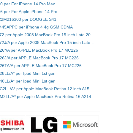
30 per For iPhone 14 Pro Max
66 per For Apple iPhone 14 Pro
T22M216300 per DOOGEE S41
S1445APPC per iPhone 4 4g GSM CDMA
Batteria MB772 per Apple 2008 MacBook Pro 15 inch Late 2008 A1286 MB772 MB772/A
Batteria MB772J/A per Apple 2008 MacBook Pro 15 inch Late 2008 A1286 MB772 MB772/A
226*/A per APPLE MacBook Pro 17 MC226
226J/A per APPLE MacBook Pro 17 MC226
226TA/A per APPLE MacBook Pro 17 MC226
28LL/A* per Ipad Mini 1st gen
40LL/A* per Ipad Mini 1st gen
Batteria MLHC2LL/A* per Apple MacBook Retina 12 inch A1534 2016
Batteria MVVM2LL/A* per Apple MacBook Pro Retina 16 A2141 2019 661-14647