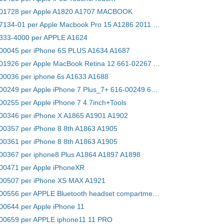
0-01728 per Apple A1820 A1707 MACBOOK
Batteria 020-7134-01 per Apple Macbook Pro 15 A1286 2011 2012 Series
-333-4000 per APPLE A1624
1-00045 per iPhone 6S PLUS A1634 A1687
Batteria 613-01926 per Apple MacBook Retina 12 661-02267 A1534 Early 2015
-00036 per iphone 6s A1633 A1688
Batteria 616-00249 per Apple iPhone 7 Plus_7+ 616-00249 616-00250 w/ Tools toolkit set
-00255 per Apple iPhone 7 4.7inch+Tools
-00346 per iPhone X A1865 A1901 A1902
-00357 per iPhone 8 8th A1863 A1905
-00361 per iPhone 8 8th A1863 A1905
-00367 per iphone8 Plus A1864 A1897 A1898
-00471 per Apple iPhoneXR
6-00507 per iPhone XS MAX A1921
Batteria 616-00556 per APPLE Bluetooth headset compartment battery
-00644 per Apple iPhone 11
6-00659 per APPLE iphone11 11 PRO