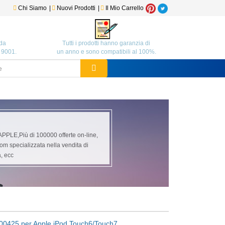
Chi Siamo
|
Nuovi Prodotti
|
Il Mio Carrello
da
Tutti i prodotti hanno garanzia di
O 9001.
un anno e sono compatibili al 100%.
APPLE,Più di 100000 offerte on-line,
com specializzata nella vendita di
a, ecc
-00425 per Apple iPod Touch6/Touch7