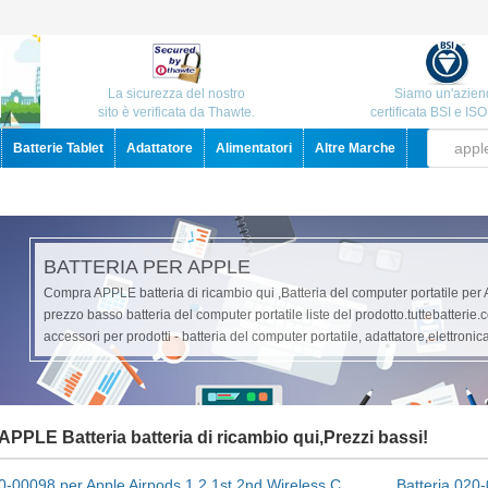
La sicurezza del nostro
Siamo un'azien
sito è verificata da Thawte.
certificata BSI e IS
Batterie Tablet
Adattatore
Alimentatori
Altre Marche
BATTERIA PER APPLE
Compra APPLE batteria di ricambio qui ,Batteria del computer portatile per 
prezzo basso batteria del computer portatile liste del prodotto.tuttebatterie.
accessori per prodotti - batteria del computer portatile, adattatore,elettronic
PPLE Batteria batteria di ricambio qui,Prezzi bassi!
Batteria 020-00098 per Apple Airpods 1 2 1st 2nd Wireless Charge A1596
Batteria 020