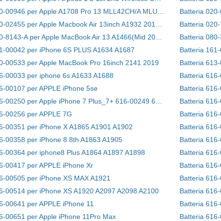
Batteria 020-00946 per Apple A1708 Pro 13 MLL42CH/A MLUQ2CH/A
Batteria 02
Batteria 020-02455 per Apple Macbook Air 13inch A1932 2018 2019 Retina
Batteria 020-8143-A per Apple MacBook Air 13 A1466(Mid 2013 / Early 2014)
Batteria 080
61-00042 per iPhone 6S PLUS A1634 A1687
Batteria 16
10-00533 per Apple MacBook Pro 16inch 2141 2019
16-00033 per iphone 6s A1633 A1688
Batteria 616
16-00107 per APPLE iPhone 5se
Batteria 616-00250 per Apple iPhone 7 Plus_7+ 616-00249 616-00250 w/ Tools toolkit set
Batteria 616
16-00256 per APPLE 7G
Batteria 616
16-00351 per iPhone X A1865 A1901 A1902
Batteria 616
16-00358 per iPhone 8 8th A1863 A1905
Batteria 616
16-00364 per iphone8 Plus A1864 A1897 A1898
Batteria 616
16-00417 per APPLE iPhone Xr
Batteria 616
16-00505 per iPhone XS MAX A1921
Batteria 61
16-00514 per iPhone XS A1920 A2097 A2098 A2100
16-00641 per APPLE iPhone 11
Batteria 616
16-00651 per Apple iPhone 11Pro Max
Batteria 61