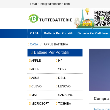
Email : info@tuttebatterie.com
CASA
Batteria Per Portatili
Batteria Per Cellulare
CASA
/
APPLE BATTERIA
Batterie Per Portatili
APPLE
HP
ACER
SONY
ASUS
DELL
CLEVO
LENOVO
MSI
SAMSUNG
Compra A
MICROSOFT
TOSHIBA