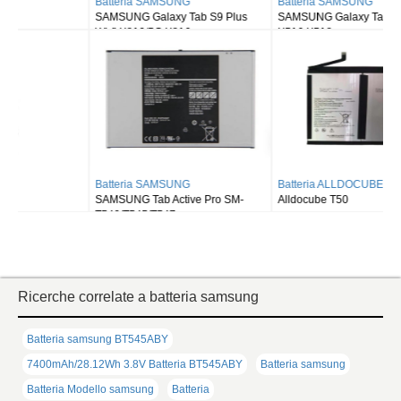
Batteria SAMSUNG
Batteria SAMSUNG
SAMSUNG Galaxy Tab S9 Plus
SAMSUNG Galaxy Tab S9FE X510
Wi-fi X810/5G X816
X516 X518
Batteria SAMSUNG
Batteria ALLDOCUBE
SAMSUNG Tab Active Pro SM-
Alldocube T50
T540/T545/T547
Ricerche correlate a batteria samsung
Batteria samsung BT545ABY
7400mAh/28.12Wh 3.8V Batteria BT545ABY
Batteria samsung
Batteria Modello samsung
Batteria