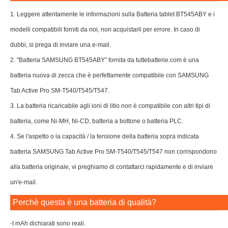
1. Leggere attentamente le informazioni sulla Batteria tablet BT545ABY e i
modelli compatibili forniti da noi, non acquistarli per errore. In caso di
dubbi, si prega di inviare una e-mail.
2. "Batteria SAMSUNG BT545ABY" fornita da tuttebatterie.com è una
batteria nuova di zecca che è perfettamente compatibile con SAMSUNG
Tab Active Pro SM-T540/T545/T547.
3. La batteria ricaricabile agli ioni di litio non è compatibile con altri tipi di
batteria, come Ni-MH, Ni-CD, batteria a bottone o batteria PLC.
4. Se l'aspetto o la capacità / la tensione della batteria sopra indicata
batteria SAMSUNG Tab Active Pro SM-T540/T545/T547 non corrispondono
alla batteria originale, vi preghiamo di contattarci rapidamente e di inviare
un'e-mail.
Perchè questa è una batteria di qualità?
-I mAh dichiarati sono reali.