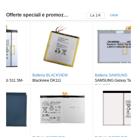
Offerte speciali e promozioni
casa
La
2
/
4
Batteria BLACKVIEW
Batteria SAMSUNG
Blackview DK111
SAMSUNG Galaxy Tab S8 Ultra
SM-X900