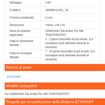
Voltaggio
3.8V
Codifica
2605BA1142L_Ta
Chimica (materiali)
Li-ion
Dimensioni
*mm(L x W x H)
Nomi di modello
SAMSUNG Tab Active Pro SM-
applicabili
T540/T545/T547
1 - 2 giorni lavorativi al più presto. (La
Data di spedizione
consegna sarà ritardata durante le
stimata
vacanze)
7 - 20 giorni lavorativi al più presto. (La
Data di consegna
consegna sarà ritardata durante le
stimata
vacanze)
Numeri di parte
BT545ABY
Modelli compatibili
For SAMSUNG Tab Active Pro SM-T540/T545/T547
Progetto per la sostituzione della Batteria BT545ABY