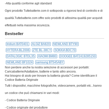
-Alta qualità conforme agli standard
Ogni prodotto Tuttebatterie.com è sottoposto a rigorosi test di controllo e di
qualità.Tuttebatterie.com offre solo prodotti di altissima qualità per acquisti
effettuati nella massima sicurezza.
Bestseller
Iridium BAT0401
ALGIZ BA820
NEWLAND BTY90
HYTERA BL2006
ZTE BL-38CY
SOKKIA BDC70
DATALOGIC BTDL35
XIAOMI BM80
DOOGEE BAT2419285150
NEWLAND BF1024
samsung BT545ABY
Non perdere anche la nostra selezione di accessori per portatili:
Caricabatterie/Adattatore, batterie e tanto altro ancora.
Hai bisogno di aiuto per trovare la batteria giusta? Come identificare il
Codice Batteria Originale
Tutti i dispositivi, macchine fotografiche, videocamere, portatili etc...hanno
un codice che può chiamarsi in vari modi:
- Codice Batteria Originale
- Codice originale del produttore