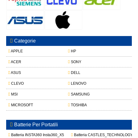
Categorie
APPLE
HP
ACER
SONY
ASUS
DELL
CLEVO
LENOVO
MSI
SAMSUNG
MICROSOFT
TOSHIBA
Batterie Per Portatili
Batteria INSTA360 Insta360_X5
Batteria CASTLES_TECHNOLOGY S