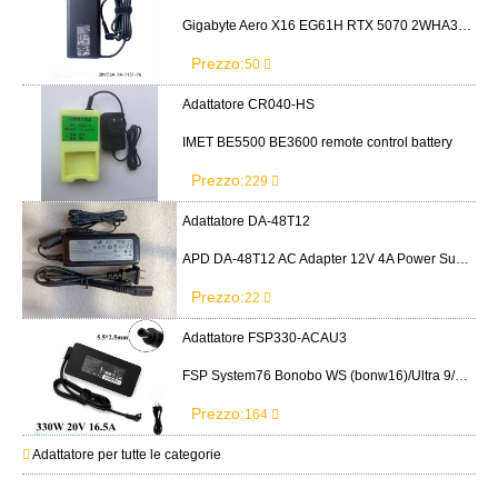
Gigabyte Aero X16 EG61H RTX 5070 2WHA3USC64AH LITEON PA-1151-76 150W adapter
Prezzo:
50
Adattatore CR040-HS
IMET BE5500 BE3600 remote control battery
Prezzo:
229
Adattatore DA-48T12
APD DA-48T12 AC Adapter 12V 4A Power Supply Cord
Prezzo:
22
Adattatore FSP330-ACAU3
FSP System76 Bonobo WS (bonw16)/Ultra 9/RTX5090
Prezzo:
164
Adattatore per tutte le categorie