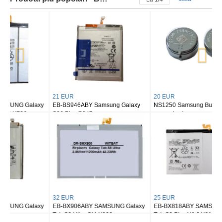
21 EUR
20 EUR
EB-BS946ABY Samsung Galaxy
NS1250 Samsung Buds 2/ buds 2
S26 Plus/S947
pro earbuds
32 EUR
25 EUR
EB-BX906ABY SAMSUNG Galaxy
EB-BX818ABY SAMSUNG Galaxy
Tab S8 Ultra SM-X900
Tab S9 Plus Wi-fi X810/5G X816