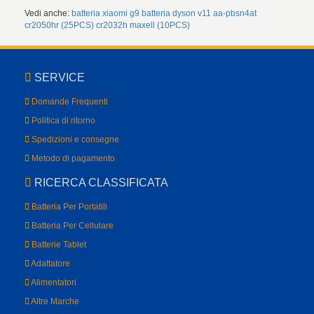
Vedi anche:
batteria xiaomi g9
batteria dyson v11
aa-pbsn4at
cr2050hr (25PCS)
cr2032h maxell (10PCS)
SERVICE
Domande Frequenti
Politica di ritorno
Spedizioni e consegne
Metodo di pagamento
RICERCA CLASSIFICATA
Batteria Per Portatili
Batteria Per Cellulare
Batterie Tablet
Adattatore
Alimentatori
Altre Marche