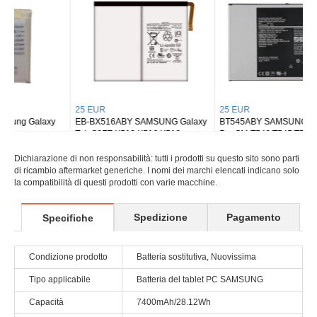
25 EUR
25 EUR
EB-BX516ABY SAMSUNG Galaxy
BT545ABY SAMSUNG Tab Active
Tab S9FE X510 X516 X518
Pro SM-T540/T545/T547
Dichiarazione di non responsabilità: tutti i prodotti su questo sito sono parti
di ricambio aftermarket generiche. I nomi dei marchi elencati indicano solo
la compatibilità di questi prodotti con varie macchine.
Spedizione
Pagamento
Specifiche
Condizione prodotto
Batteria sostitutiva, Nuovissima
Tipo applicabile
Batteria del tablet PC SAMSUNG
Capacità
7400mAh/28.12Wh