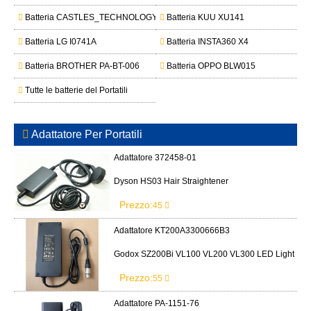
Batteria CASTLES_TECHNOLOGY S1E2-525171-1S2P
Batteria KUU XU141
Batteria LG I0741A
Batteria INSTA360 X4
Batteria BROTHER PA-BT-006
Batteria OPPO BLW015
Tutte le batterie del Portatili
Adattatore Per Portatili
Adattatore 372458-01
Dyson HS03 Hair Straightener
Prezzo:
45
Adattatore KT200A3300666B3
Godox SZ200Bi VL100 VL200 VL300 LED Light
Prezzo:
55
Adattatore PA-1151-76