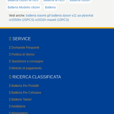
Batteria citizen MT920
Batteria MT920
Batteria citizen
Batteria Modello citizen
Batteria
Vedi anche:
batteria xiaomi g9
batteria dyson v11
aa-pbsn4at
cr2050hr (25PCS)
cr2032h maxell (10PCS)
SERVICE
Domande Frequenti
Politica di ritorno
Spedizioni e consegne
Metodo di pagamento
RICERCA CLASSIFICATA
Batteria Per Portatili
Batteria Per Cellulare
Batterie Tablet
Adattatore
Alimentatori