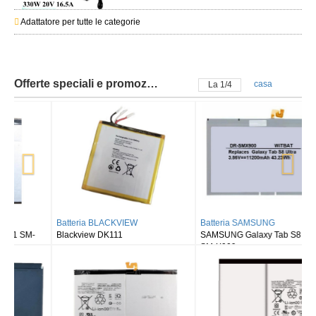
Adattatore per tutte le categorie
Offerte speciali e promozioni
casa
La
2
/
4
Batteria BLACKVIEW
Batteria SAMSUNG
Blackview DK111
SAMSUNG Galaxy Tab S8 Ultra
SM-X900