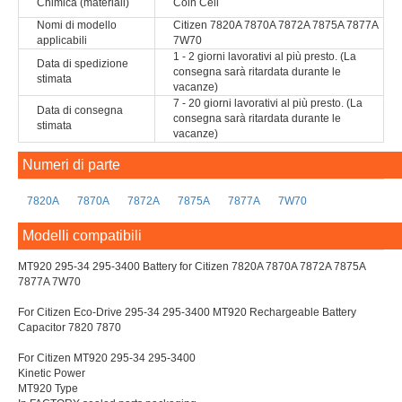
Chimica (materiali)
Coin Cell
Nomi di modello
Citizen 7820A 7870A 7872A 7875A 7877A
applicabili
7W70
1 - 2 giorni lavorativi al più presto. (La
Data di spedizione
consegna sarà ritardata durante le
stimata
vacanze)
7 - 20 giorni lavorativi al più presto. (La
Data di consegna
consegna sarà ritardata durante le
stimata
vacanze)
Numeri di parte
7820A
7870A
7872A
7875A
7877A
7W70
Modelli compatibili
MT920 295-34 295-3400 Battery for Citizen 7820A 7870A 7872A 7875A
7877A 7W70
For Citizen Eco-Drive 295-34 295-3400 MT920 Rechargeable Battery
Capacitor 7820 7870
For Citizen MT920 295-34 295-3400
Kinetic Power
MT920 Type