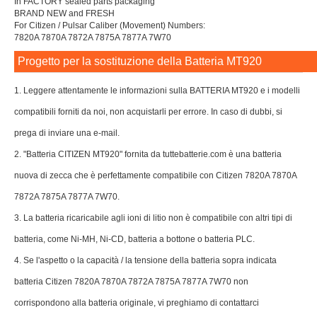
In FACTORY sealed parts packaging
BRAND NEW and FRESH
For Citizen / Pulsar Caliber (Movement) Numbers:
7820A 7870A 7872A 7875A 7877A 7W70
Progetto per la sostituzione della Batteria MT920
1. Leggere attentamente le informazioni sulla BATTERIA MT920 e i modelli
compatibili forniti da noi, non acquistarli per errore. In caso di dubbi, si
prega di inviare una e-mail.
2. "Batteria CITIZEN MT920" fornita da tuttebatterie.com è una batteria
nuova di zecca che è perfettamente compatibile con Citizen 7820A 7870A
7872A 7875A 7877A 7W70.
3. La batteria ricaricabile agli ioni di litio non è compatibile con altri tipi di
batteria, come Ni-MH, Ni-CD, batteria a bottone o batteria PLC.
4. Se l'aspetto o la capacità / la tensione della batteria sopra indicata
batteria Citizen 7820A 7870A 7872A 7875A 7877A 7W70 non
corrispondono alla batteria originale, vi preghiamo di contattarci