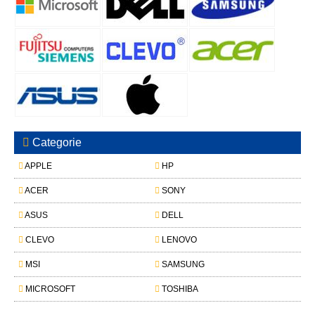
Categorie
APPLE
HP
ACER
SONY
ASUS
DELL
CLEVO
LENOVO
MSI
SAMSUNG
MICROSOFT
TOSHIBA