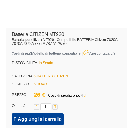
Batteria CITIZEN MT920
Batteria per citizen MT920 . Compatibile BATTERIA Citizen 7820A
7870A 7872A 7875A 7877A 7W70
(
Vedi di più
)Modello di batteria compatibile
|
Vuoi contattarci?
DISPONIBILITÀ:
In Scorta
CATEGORIA:
BATTERIA CITIZEN
CONDIZIONE:
NUOVO
26 €
PREZZO:
Costi di spedizione: 4
Quantità:
Aggiungi al carrello