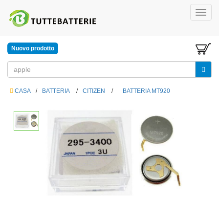
Nuovo prodotto
CASA
/
BATTERIA
/
CITIZEN
/
BATTERIA MT920