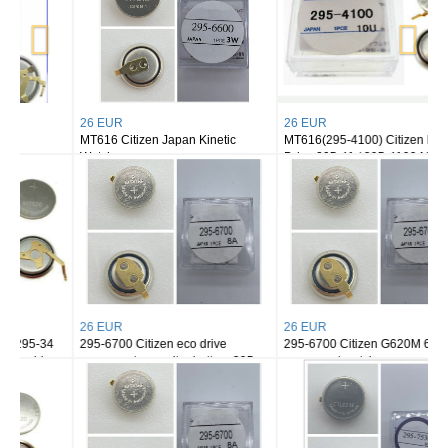
26 EUR
26 EUR
MT616 Citizen Japan Kinetic
MT616(295-4100) Citizen Eco-
Watch
Drive 295-41 / 295-4100 MT616
Rechargeable Battery Capacitor
Sealed
26 EUR
26 EUR
295-6700 Citizen eco drive
295-6700 Citizen G620M 670M
movement capacitor battery 295-
movement watch
67 G620M G670M G671M