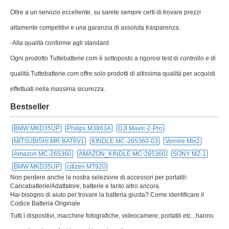
Oltre a un servizio eccellente, su sarete sempre certi di trovare prezzi
altamente competitivi e una garanzia di assoluta trasparenza.
-Alta qualità conforme agli standard
Ogni prodotto Tuttebatterie.com è sottoposto a rigorosi test di controllo e di
qualità.Tuttebatterie.com offre solo prodotti di altissima qualità per acquisti
effettuati nella massima sicurezza.
Bestseller
BMW MKD35UP
Philips M3863A
DJI Mavic-2-Pro
MITSUBISHI MR-BAT6V1
KINDLE MC-265360-03
Vernee Mix2
Amazon MC-265360
AMAZON_KINDLE MC-265360
SONY MZ-1
BMW MKD35UP
citizen MT920
Non perdere anche la nostra selezione di accessori per portatili:
Caricabatterie/Adattatore, batterie e tanto altro ancora.
Hai bisogno di aiuto per trovare la batteria giusta? Come identificare il
Codice Batteria Originale
Tutti i dispositivi, macchine fotografiche, videocamere, portatili etc...hanno