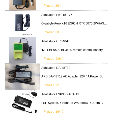
Prezzo:
55
Adattatore PA-1151-76
Gigabyte Aero X16 EG61H RTX 5070 2WHA3USC64AH LITEON PA-1151-76 150W adapter
Prezzo:
50
Adattatore CR040-HS
IMET BE5500 BE3600 remote control battery
Prezzo:
229
Adattatore DA-48T12
APD DA-48T12 AC Adapter 12V 4A Power Supply Cord
Prezzo:
22
Adattatore FSP330-ACAU3
FSP System76 Bonobo WS (bonw16)/Ultra 9/RTX5090
Prezzo:
164