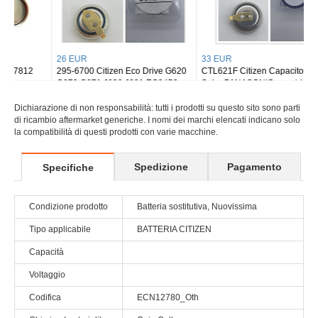
26 EUR
33 EUR
295-6700 Citizen Eco Drive G620
CTL621F Citizen Capacitor Battery
G670 G671 J620 J621 EG2452
Solar PANASONIC eco drive 295-
WV56
753 CTL621F short foot
Dichiarazione di non responsabilità: tutti i prodotti su questo sito sono parti
di ricambio aftermarket generiche. I nomi dei marchi elencati indicano solo
la compatibilità di questi prodotti con varie macchine.
Spedizione
Pagamento
Specifiche
Condizione prodotto
Batteria sostitutiva, Nuovissima
Tipo applicabile
BATTERIA CITIZEN
Capacità
Voltaggio
Codifica
ECN12780_Oth